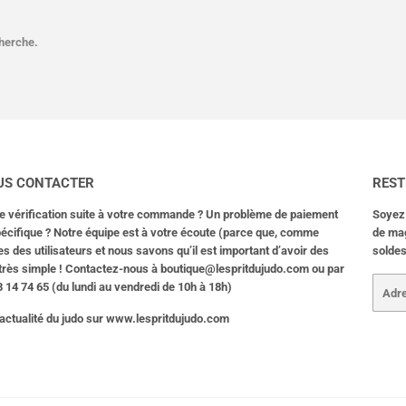
cherche.
S CONTACTER
REST
e vérification suite à votre commande ? Un problème de paiement
Soyez 
cifique ? Notre équipe est à votre écoute (parce que, comme
de mag
des utilisateurs et nous savons qu’il est important d’avoir des
soldes
 très simple ! Contactez-nous à
boutique@lespritdujudo.com
ou par
E-
 14 74 65 (du lundi au vendredi de 10h à 18h)
mails
’actualité du judo sur www.lespritdujudo.com