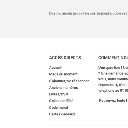
Désolé, aucun produit ne correspond à votre re
ACCÈS DIRECTS
COMMENT NOU
Accueil
Une question ? Un
? Une demande spé
Mags du moment
vous, nous sommes 
S'abonner/Se réabonner
réponses :), c’est
Anciens numéros
téléphone au 01 53
Livres/DVD
Retrouvez toute l
Collection EDJ
Code moral
Cartes cadeaux