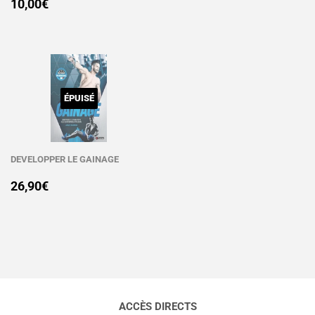
PRIX
10,00€
RÉGULIER
10,00€
RÉGULIER
ÉPUISÉ
DEVELOPPER LE GAINAGE
PRIX
26,90€
26,90€
RÉGULIER
ACCÈS DIRECTS