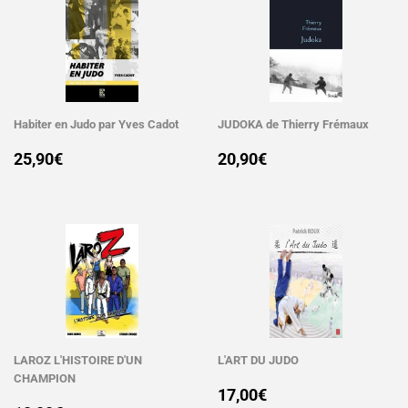
Habiter en Judo par Yves Cadot
JUDOKA de Thierry Frémaux
PRIX
25,90€
PRIX
20,90€
25,90€
20,90€
RÉGULIER
RÉGULIER
LAROZ L'HISTOIRE D'UN
L'ART DU JUDO
CHAMPION
PRIX
17,00€
17,00€