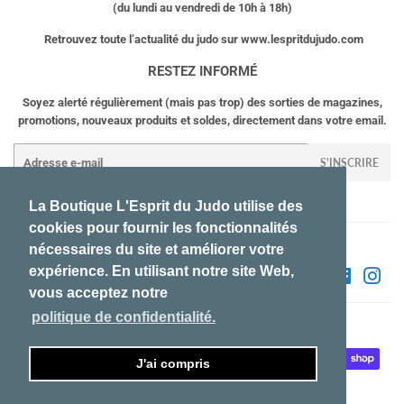
(du lundi au vendredi de 10h à 18h)
Retrouvez toute l’actualité du judo sur www.lespritdujudo.com
RESTEZ INFORMÉ
Soyez alerté régulièrement (mais pas trop) des sorties de magazines,
promotions, nouveaux produits et soldes, directement dans votre email.
E-
S'INSCRIRE
mails
La Boutique L'Esprit du Judo utilise des
cookies pour fournir les fonctionnalités
Contactez-nous !
Mentions légales
CGV
nécessaires du site et améliorer votre
expérience. En utilisant notre site Web,
Twitter
Facebook
Ins
vous acceptez notre
politique de confidentialité.
© 2026
L'Esprit du Judo
Icônes
J'ai compris
Paiement