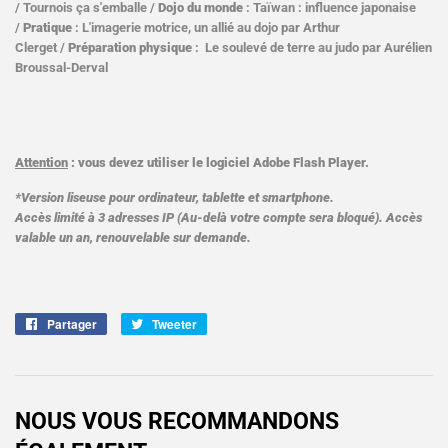
/ Tournois ça s'emballe
/
Dojo du monde
: Taïwan : influence japonaise
/
Pratique
: L'imagerie motrice, un allié au dojo par Arthur
Clerget /
Préparation physique
: Le soulevé de terre au judo par Aurélien
Broussal-Derval
Attention
: vous devez utiliser le logiciel Adobe Flash Player.
*Version liseuse pour ordinateur, tablette et smartphone.
Accès limité à 3 adresses IP (Au-delà votre compte sera bloqué). Accès
valable un an, renouvelable sur demande.
Partager
Partager
Tweeter
Tweeter
sur
sur
Facebook
Twitter
NOUS VOUS RECOMMANDONS