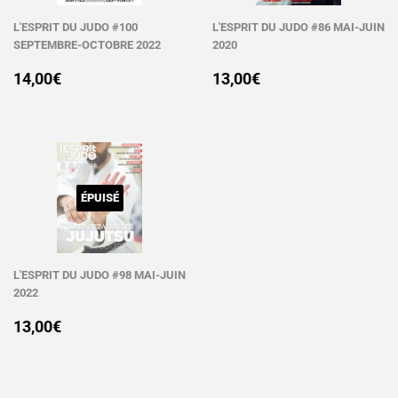
L'ESPRIT DU JUDO #100
L'ESPRIT DU JUDO #86 MAI-JUIN
SEPTEMBRE-OCTOBRE 2022
2020
PRIX
14,00€
PRIX
13,00€
14,00€
13,00€
RÉGULIER
RÉGULIER
ÉPUISÉ
L'ESPRIT DU JUDO #98 MAI-JUIN
2022
PRIX
13,00€
13,00€
RÉGULIER