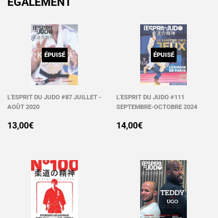
ÉGALEMENT
ÉPUISÉ
ÉPUISÉ
L'ESPRIT DU JUDO #87 JUILLET -
L'ESPRIT DU JUDO #111
AOÛT 2020
SEPTEMBRE-OCTOBRE 2024
PRIX
13,00€
PRIX
14,00€
13,00€
14,00€
RÉGULIER
RÉGULIER